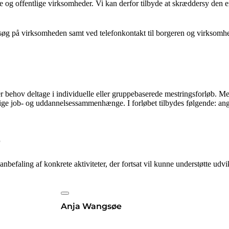
og offentlige virksomheder. Vi kan derfor tilbyde at skræddersy den en
øg på virksomheden samt ved telefonkontakt til borgeren og virksomhed
 behov deltage i individuelle eller gruppebaserede mestringsforløb. Mes
rige job- og uddannelsessammenhænge. I forløbet tilbydes følgende: ang
r
nbefaling af konkrete aktiviteter, der fortsat vil kunne understøtte ud
Anja Wangsøe