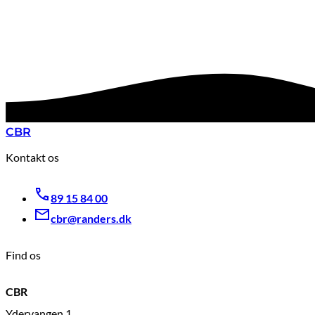
CBR
Kontakt os
89 15 84 00
cbr@randers.dk
Find os
CBR
Ydervangen 1