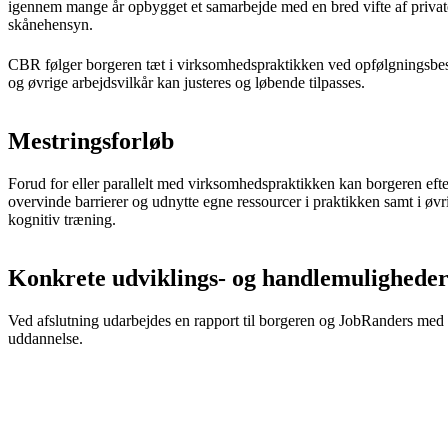
igennem mange år opbygget et samarbejde med en bred vifte af private 
skånehensyn.
CBR følger borgeren tæt i virksomhedspraktikken ved opfølgningsbes
og øvrige arbejdsvilkår kan justeres og løbende tilpasses.
Mestringsforløb
Forud for eller parallelt med virksomhedspraktikken kan borgeren efter
overvinde barrierer og udnytte egne ressourcer i praktikken samt i øv
kognitiv træning.
Konkrete udviklings- og handlemulighede
Ved afslutning udarbejdes en rapport til borgeren og JobRanders med a
uddannelse.