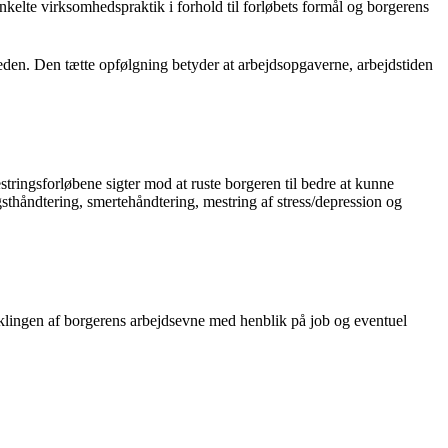
kelte virksomhedspraktik i forhold til forløbets formål og borgerens
en. Den tætte opfølgning betyder at arbejdsopgaverne, arbejdstiden
tringsforløbene sigter mod at ruste borgeren til bedre at kunne
sthåndtering, smertehåndtering, mestring af stress/depression og
viklingen af borgerens arbejdsevne med henblik på job og eventuel