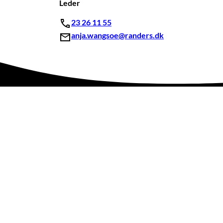
Leder
23 26 11 55
anja.wangsoe@randers.dk