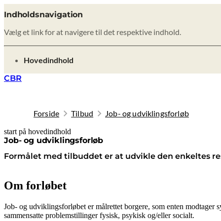
Indholdsnavigation
Vælg et link for at navigere til det respektive indhold.
gå til
Hovedindhold
CBR
Forside
Tilbud
Job- og udviklingsforløb
start på hovedindhold
senest opdateret 31. juli 2026
Job- og udviklingsforløb
Formålet med tilbuddet er at udvikle den enkeltes r
Om forløbet
Job- og udviklingsforløbet er målrettet borgere, som enten modtager 
sammensatte problemstillinger fysisk, psykisk og/eller socialt.