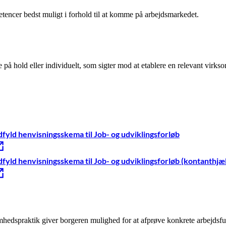
etencer bedst muligt i forhold til at komme på arbejdsmarkedet.
e på hold eller individuelt, som sigter mod at etablere en relevant virk
fyld henvisningsskema til Job- og udviklingsforløb
fyld henvisningsskema til Job- og udviklingsforløb (kontanthjæ
hedspraktik giver borgeren mulighed for at afprøve konkrete arbejdsfunk